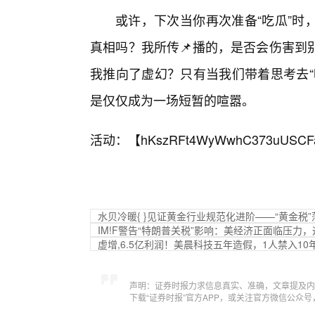
或许，下次当你再次准备“吃瓜”时
真相吗？我所传📌播的，是否会伤害到
我推向了虚幻？只有当我们带着思考去“
是仅仅成为一场短暂的喧嚣。
活动：【
hKszRFt4WyWwhC373uUSCF
水贝冷暖{ }见证黄金行业规范化进阶——“黄金税
IM!F警告“特朗普关税”影响：美经济正面临压力
虚增,6.5亿利润！美晨科技五年造假，1人禁入1
声明：证券时报力求信息真实、准确，文章提及内
下载“证券时报”官方APP，或关注官方微信公众