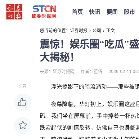
首页
快讯
要闻
股市
您当前的位置：
证券时报
>
公司
>
正文
震惊！娱乐圈“吃瓜”
大揭秘！
来源：证券时报网
作者：董倩
2026-02-11 08
浮光掠影下的暗流涌动——那些被
点赞
夜幕降临，华灯初上，娱乐圈这座
码。我们坐在屏幕前，手中捧着一杯热饮
跌宕起伏的剧情反转，仿佛自己也身临其